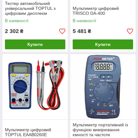
Тестер автомобільний
універсальний TOPTUL з
Мультиметр цифровий
цифровим дисплеєм
TRISCO DA-400
12~690V AC/DC EAAA0169
В наявності
В наявності
2 302
5 481
₴
₴
Купити
Купити
Мультиметр портативний із
Мультиметр цифровий
функцією вимірювання
TOPTUL EAAB0260E
ємності та частоти