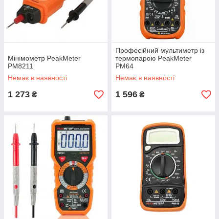
Професійний мультиметр із
Мінімометр PeakMeter
термопарою PeakMeter
PM8211
PM64
Немає в наявності
Немає в наявності
1 273
1 596
₴
₴