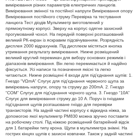
вимірювання різних параметрів електричних ланцюгів.
Вимірювання змінної та постійної напруги Вимірювання опору
Вимірювання постійного струму Перевірка та тестування
ланцюга Тест діодів Мультиметр виготовлений у
прямокутному корпусі. Зверху на корпус одягне захисний
прогумований чохол. На передній поверхні розташований
великий РК-екран із яскравим підсвічуванням. Розрядність
дисплея 2000 відрахунків. Під дисплеєм містяться кнопка
утримання результату вимірювання. Нижче розміщений
великий круглий перемикач для вибору основних режимів і
діапазонів вимірювання. Він легко перемикається й надійно
фіксується. Усі написи та позначення якісні та легко
читаються. Нижче розміщені 4 входи для під'єднання щупів: 1.
Гнездо “VΩmA” Слугує для під'єднання червоного щупа за
вимірювань напруги, опору та струму до 200mA. 2. Гнездо
“COM” Слугує для під'єднання чорного щупа. 3. Гнездо “10A”
Слугує для вимірювання струму до 10 А. Поруч із гніздами
під'єднання щупів розташоване гніздо для перевірки
транзисторів. На задній частині корпусу є відкидна ніжка, за
допомогою якої мультиметр PM830 можна зручно поставити
на робочому столі. Під ніжкою розміщений батарейний відсік
для 1 батарейки типу крона. Щупи в мультиметра знімні. На
гострих кінцях щупів є захисні ковпачки. Також у задній частині