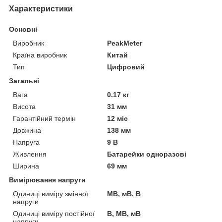
Характеристики
Основні
Виробник
PeakMeter
Країна виробник
Китай
Тип
Цифровий
Загальні
Вага
0.17 кг
Висота
31 мм
Гарантійний термін
12 міс
Довжина
138 мм
Напруга
9 В
Живлення
Батарейки одноразові
Ширина
69 мм
Вимірювання напруги
Одиниці виміру змінної
МВ, мВ, В
напруги
Одиниці виміру постійної
В, МВ, мВ
напруги