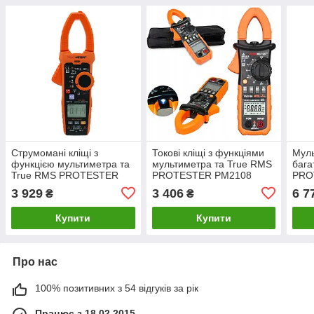
Струмомані кліщі з
Токові кліщі з функціями
Мул
функцією мультиметра та
мультиметра та True RMS
бага
True RMS PROTESTER
PROTESTER PM2108
PRO
PM2128
3 929
3 406
6 7
₴
₴
Купити
Купити
Про нас
100% позитивних з 54 відгуків за рік
Працює з 18.02.2015