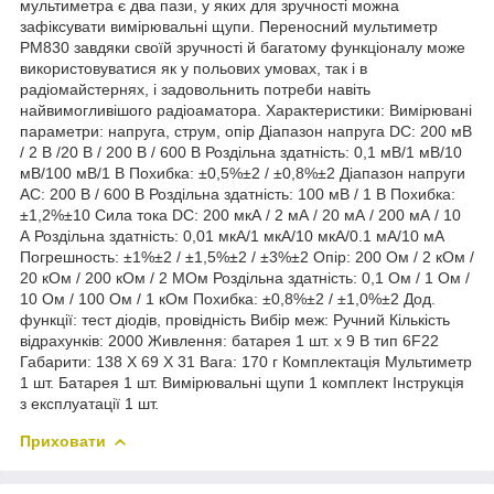
мультиметра є два пази, у яких для зручності можна
зафіксувати вимірювальні щупи. Переносний мультиметр
PM830 завдяки своїй зручності й багатому функціоналу може
використовуватися як у польових умовах, так і в
радіомайстернях, і задовольнить потреби навіть
найвимогливішого радіоаматора. Характеристики: Вимірювані
параметри: напруга, струм, опір Діапазон напруга DC: 200 мВ
/ 2 В /20 В / 200 В / 600 В Роздільна здатність: 0,1 мВ/1 мВ/10
мВ/100 мВ/1 В Похибка: ±0,5%±2 / ±0,8%±2 Діапазон напруги
АС: 200 В / 600 В Роздільна здатність: 100 мВ / 1 В Похибка:
±1,2%±10 Сила тока DC: 200 мкА / 2 мА / 20 мА / 200 мА / 10
А Роздільна здатність: 0,01 мкА/1 мкА/10 мкА/0.1 мА/10 мА
Погрешность: ±1%±2 / ±1,5%±2 / ±3%±2 Опір: 200 Ом / 2 кОм /
20 кОм / 200 кОм / 2 МОм Роздільна здатність: 0,1 Ом / 1 Ом /
10 Ом / 100 Ом / 1 кОм Похибка: ±0,8%±2 / ±1,0%±2 Дод.
функції: тест діодів, провідність Вибір меж: Ручний Кількість
відрахунків: 2000 Живлення: батарея 1 шт. х 9 В тип 6F22
Габарити: 138 Х 69 Х 31 Вага: 170 г Комплектація Мультиметр
1 шт. Батарея 1 шт. Вимірювальні щупи 1 комплект Інструкція
з експлуатації 1 шт.
Приховати