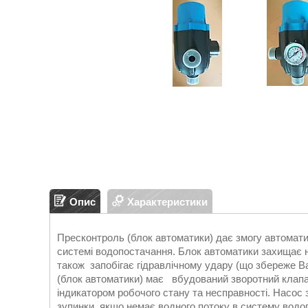
Опис
Характеристики
Пресконтроль (блок автоматики) дає змогу автомати
системі водопостачання. Блок автоматики захищає на
також запобігає гідравлічному удару (що збереже В
(блок автоматики) має вбудований зворотний клапан
індикатором робочого стану та несправності. Насос з
зупинки, якщо немає водного потоку в систему водоп