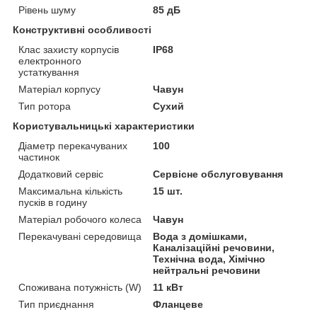
Рівень шуму
85 дБ
Конструктивні особливості
Клас захисту корпусів
IP68
електронного
устаткування
Матеріал корпусу
Чавун
Тип ротора
Сухий
Користувальницькі характеристики
Діаметр перекачуваних
100
частинок
Додатковий сервіс
Сервісне обслуговування
Максимальна кількість
15 шт.
пусків в годину
Матеріал робочого колеса
Чавун
Перекачувані середовища
Вода з домішками,
Каналізаційні речовини,
Технічна вода, Хімічно
нейтральні речовини
Споживана потужність (W)
11 кВт
Тип приєднання
Фланцеве