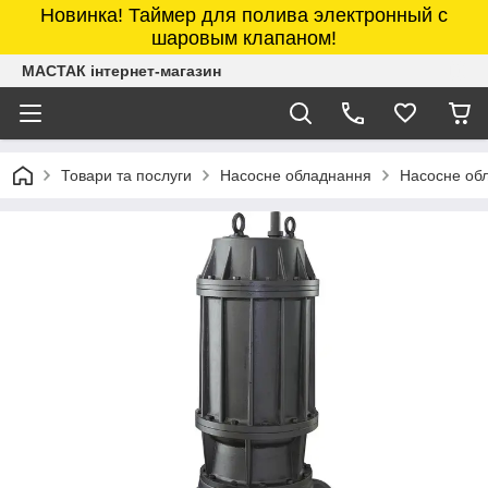
Новинка! Таймер для полива электронный с
шаровым клапаном!
МАСТАК інтернет-магазин
Товари та послуги
Насосне обладнання
Насосне об