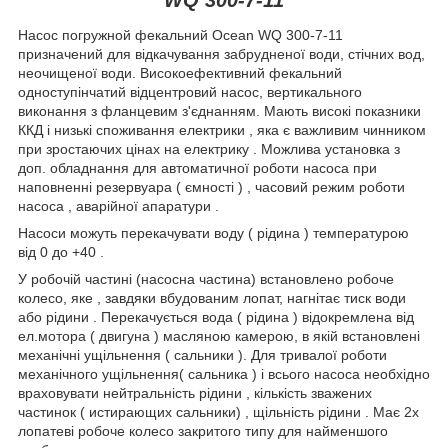
Насос погружной фекальний Ocean WQ 300-7-11
призначений для відкачування забрудненої води, стічних вод,
неочищеної води. Високоефективний фекальний
одноступінчатий відцентровий насос, вертикального
виконання з фланцевим з'єднанням. Мають високі показники
ККД і низькі споживання електрики , яка є важливим чинником
при зростаючих цінах на електрику . Можлива установка з
доп. обладнання для автоматичної роботи насоса при
наповненні резервуара ( ємності ) , часовий режим роботи
насоса , аварійної апаратури .
Насоси можуть перекачувати воду ( рідина ) температурою
від 0 до +40 .
У робочій частині (насосна частина) встановлено робоче
колесо, яке , завдяки вбудованим лопат, нагнітає тиск води
або рідини . Перекачується вода ( рідина ) відокремлена від
ел.мотора ( двигуна ) масляною камерою, в якій встановлені
механічні ущільнення ( сальники ). Для тривалої роботи
механічного ущільнення( сальника ) і всього насоса необхідно
враховувати нейтральність рідини , кількість зважених
частинок ( истирающих сальники) , щільність рідини . Має 2х
лопатеві робоче колесо закритого типу для найменшого