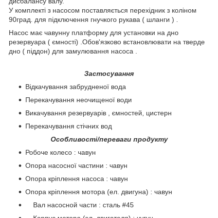
дисбалансу валу.
У комплекті з насосом поставляється перехідник з коліном
90град. для підключення гнучкого рукава ( шланги ) .
Насос має чавунну платформу для установки на дно
резервуара ( ємності) .Обов'язково встановлювати на тверде
дно ( піддон) для замулювання насоса .
Застосування
Відкачування забрудненої вода
Перекачування неочищеної води
Викачування резервуарів , ємностей, цистерн
Перекачування стічних вод
Особливості/переваги продукту
Робоче колесо : чавун
Опора насосної частини : чавун
Опора кріплення насоса : чавун
Опора кріплення мотора (ел. двигуна) : чавун
Вал насосной части : сталь #45