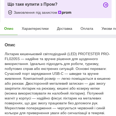
Що таке купити з Пром?
Замовлення під захистом
Опис
Характеристики
Доставка
Оплата
Умови п
Опис
Ліхтарик кишеньковий світлодіодний (LED) PROTESTER PRO-
FL0205S — надійне та зручне рішення для щоденного
використання. Ідеально підходить для роботи, туризму,
побутових справ або екстрених ситуацій. Основні переваги:
Сучасний порт заряджання USB-C — швидке та зручне
живлення. Компактний розмір — легко поміщається в кишеню
або рюкзак. Двосторонній металевий затискач — дає змогу
закріпити ліхтарик на рюкзаку, кишені або козирку кепки
(можна використовувати як налобний ліхтарик). Потужний
магніт у корпусі — надійно фіксує ліхтарик на металевих
поверхнях, що дає змогу працювати без допомоги рук.
Мерехтливе попередження — чергуються червоний і синій
кольори для привернення уваги або сигналізації в темряві.