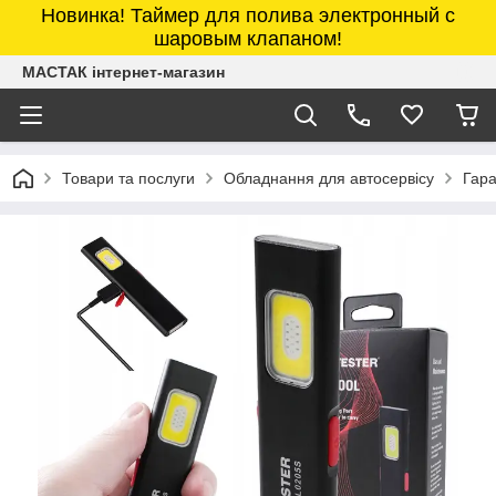
Новинка! Таймер для полива электронный с
шаровым клапаном!
МАСТАК інтернет-магазин
Товари та послуги
Обладнання для автосервісу
Гара