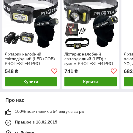
Ліхтарик налобний
Ліхтарик налобний
Ліхт
світлодіодний (LED+COB)
світлодіодний (LED) з
алюм
PROTESTER PRO-
зумом PROTESTER PRO-
УФ, 
HL0314S
HL0550S
Pen
548
741
682
₴
₴
PRO
Купити
Купити
Про нас
100% позитивних з 54 відгуків за рік
Працює з 18.02.2015
м. Дніпро