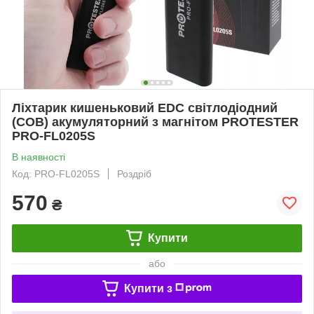
Ліхтарик кишеньковий EDC світлодіодний
(COB) акумуляторний з магнітом PROTESTER
PRO-FL0205S
В наявності
Код: PRO-FL0205S
Роздріб
570
₴
Купити
або
Купити з