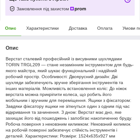
Замовлення під захистом
Опис
Характеристики
Доставка
Оплата
Умови п
Опис
Верстат сталевий професійний із висувними шухлядами
TORIN TRGL209 — стане незамінним інструментом для будь-
якого майстра, який шукає функціональний і надійний
робочий простір. Особливості: Двоярусний дизайн: Дві
шухляди забезпечують зручне зберігання інструментів та
інших матеріалів. Можливість встановлення коліс: До ніжок
верстата можна прикріпити колеса, що робить його
мобільним і зручним для переміщення. Ящики з фіксатором:
Завдяки фіксатору ящики не зіткнуться один з одним під час
відкривання та зачинення. З дном: Верстат має дно, яке
захищає його від пошкоджень і запобігає накопиченню бруду.
Робоча поверхня з нековзним килимком: Нековзний килимок
на робочій поверхні забезпечує стійкість інструментів і
деталей. Характеристики: Розміри: 1524x635x927 мм