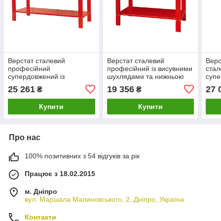
Верстат сталевий
Верстат сталевий
Верс
професійний
професійний із висувними
стал
супердовжений із
шухлядами та нижньою
супе
висувними шухлядами та
полицею 1500x640x865
TOR
25 261
19 356
27 
₴
₴
нижньою полицею
мм TORIN PBW59250201
2000x640x865 мм TORIN
Купити
Купити
Про нас
100% позитивних з 54 відгуків за рік
Працює з 18.02.2015
м. Дніпро
вул. Маршала Малиновського, 2, Дніпро, Україна
Контакти