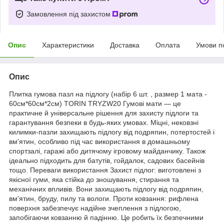
Замовлення під захистом
Опис
Характеристики
Доставка
Оплата
Умови п
Опис
Плитка гумова пазл на підлогу (набір 6 шт. , размер 1 мата -
60см*60см*2см) TORIN TRYZW20 Гумові мати — це
практичне й універсальне рішення для захисту підлоги та
гарантування безпеки в будь-яких умовах. Міцні, нековзні
килимки-пазли захищають підлогу від подряпин, потертостей і
вм'ятин, особливо під час використання в домашньому
спортзалі, гаражі або дитячому ігровому майданчику. Також
ідеально підходить для батутів, гойдалок, садових басейнів
тощо. Переваги використання Захист підлог: виготовлені з
якісної гуми, яка стійка до зношування, стирання та
механічних впливів. Вони захищають підлогу від подряпин,
вм'ятин, бруду, пилу та вологи. Проти ковзання: рифлена
поверхня забезпечує надійне зчеплення з підлогою,
запобігаючи ковзанню й падінню. Це робить їх безпечними