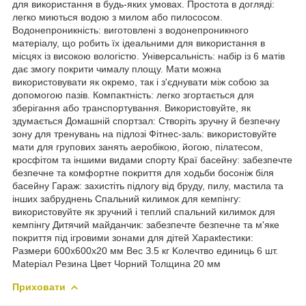
для використання в будь-яких умовах. Простота в догляді:
легко миються водою з милом або пилососом.
Водонепроникність: виготовлені з водонепроникного
матеріалу, що робить їх ідеальними для використання в
місцях із високою вологістю. Універсальність: набір із 6 матів
дає змогу покрити чималу площу. Мати можна
використовувати як окремо, так і з'єднувати між собою за
допомогою пазів. Компактність: легко згортається для
зберігання або транспортування. Використовуйте, як
здумається Домашній спортзал: Створіть зручну й безпечну
зону для тренувань на підлозі Фітнес-заль: використовуйте
мати для групових занять аеробікою, йогою, пілатесом,
кросфітом та іншими видами спорту Краї басейну: забезпечте
безпечне та комфортне покриття для ходьби босоніж біля
басейну Гараж: захистіть підлогу від бруду, пилу, мастила та
інших забруднень Спальний килимок для кемпінгу:
використовуйте як зручний і теплий спальний килимок для
кемпінгу Дитячий майданчик: забезпечте безпечне та м'яке
покриття під ігровими зонами для дітей Xapaкtecтики:
Pазмери 600x600x20 мм Bec З.5 кг Koлечтвo единиць 6 шт.
Matepiaл Peзинa Цвeт Чорний Toлщина 20 мм
Приховати