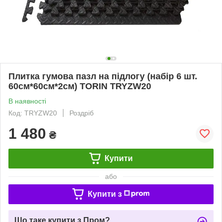
Плитка гумова пазл на підлогу (набір 6 шт.
60см*60см*2см) TORIN TRYZW20
В наявності
Код: TRYZW20
Роздріб
1 480
₴
Купити
або
Купити з
Що таке купити з Пром?