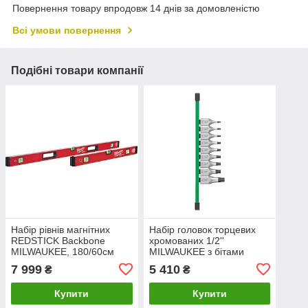
Повернення товару впродовж 14 днів за домовленістю
Всі умови повернення
Подібні товари компанії
Набір рівнів магнітних
Набір головок торцевих
REDSTICK Backbone
хромованих 1/2''
MILWAUKEE, 180/60см
MILWAUKEE з бітами
(2шт)
TORX (Т20-Т60) на планці
7 999
5 410
₴
₴
(9шт)
Купити
Купити