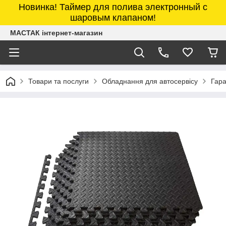
Новинка! Таймер для полива электронный с
шаровым клапаном!
МАСТАК інтернет-магазин
Товари та послуги
Обладнання для автосервісу
Гара