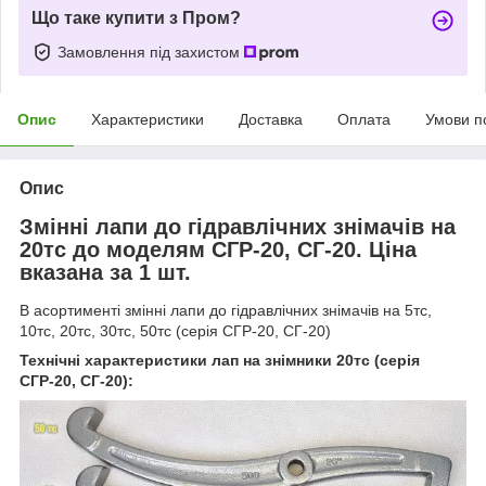
Що таке купити з Пром?
Замовлення під захистом
Опис
Характеристики
Доставка
Оплата
Умови п
Опис
Змінні лапи до гідравлічних знімачів на
20тс до моделям СГР-20, СГ-20. Ціна
вказана за 1 шт.
В асортименті змінні лапи до гідравлічних знімачів на 5тс,
10тс, 20тс, 30тс, 50тс (серія СГР-20, СГ-20)
Технічні характеристики лап на знімники 20тс (серія
СГР-20, СГ-20):