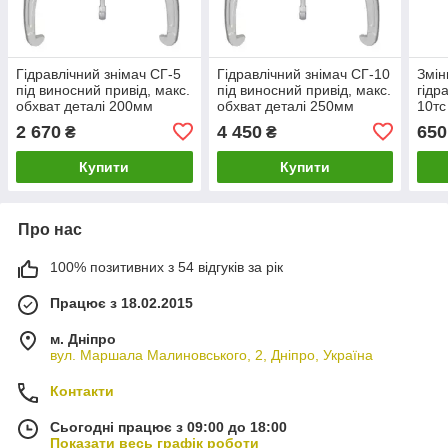
Гідравлічний знімач СГ-5
Гідравлічний знімач СГ-10
Змін
під виносний привід, макс.
під виносний привід, макс.
гідр
обхват деталі 200мм
обхват деталі 250мм
10тс
СГ-1
2 670
4 450
650
₴
₴
шт.
Купити
Купити
Про нас
100% позитивних з 54 відгуків за рік
Працює з 18.02.2015
м. Дніпро
вул. Маршала Малиновського, 2, Дніпро, Україна
Контакти
Сьогодні працює з 09:00 до 18:00
Показати весь графік роботи