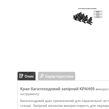
Опис
Характеристики
Кран багатоходовий запірний КРАН05
викорис
інструменту.
Багатоходовий кран призначений для паралельної чи по
станції. Запірний механізм використовують для перекри