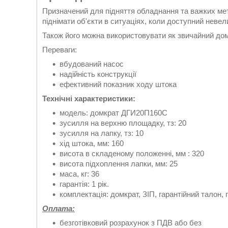
Призначений для підняття обладнання та важких мет
піднімати об'єкти в ситуаціях, коли доступний неве
Також його можна використовувати як звичайний дом
Переваги:
вбудований насос
надійність конструкції
ефективний показник ходу штока
Технічні характеристики:
модель: домкрат ДГИ20П160С
зусилля на верхню площадку, тз: 20
зусилля на лапку, тз: 10
хід штока, мм: 160
висота в складеному положенні, мм : 320
висота підхоплення лапки, мм: 25
маса, кг: 36
гарантія: 1 рік.
комплектація: домкрат, ЗІП, гарантійний талон, 
Оплата:
безготівковий розрахунок з ПДВ або без