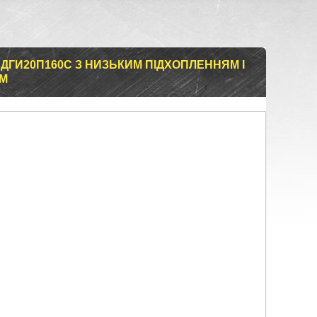
 ДГИ20П160С З НИЗЬКИМ ПІДХОПЛЕННЯМ І
М