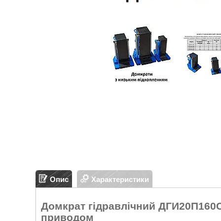
Опис
Характеристики
Домкрат гідравлічний ДГИ20П160С
приводом