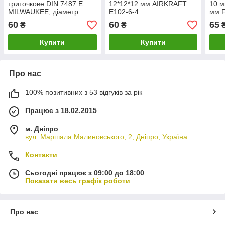
триточкове DIN 7487 E
12*12*12 мм AIRKRAFT
10 м
MILWAUKEE, діаметр
E102-6-4
мм 
6х93х57мм
60
60
65
₴
₴
Купити
Купити
Про нас
100% позитивних з 53 відгуків за рік
Працює з 18.02.2015
м. Дніпро
вул. Маршала Малиновського, 2, Дніпро, Україна
Контакти
Сьогодні працює з 09:00 до 18:00
Показати весь графік роботи
Про нас