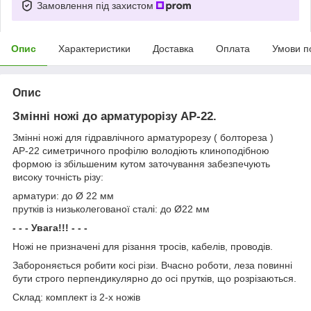
Замовлення під захистом
Опис
Характеристики
Доставка
Оплата
Умови п
Опис
Змінні ножі до арматурорізу АР-22.
Змінні ножі для гідравлічного арматурорезу ( болтореза )
АР-22 симетричного профілю володіють клиноподібною
формою із збільшеним кутом заточування забезпечують
високу точність різу:
арматури: до Ø 22 мм
прутків із низьколегованої сталі: до Ø22 мм
- - - Увага!!! - - -
Ножі не призначені для різання тросів, кабелів, проводів.
Забороняється робити косі різи. Вчасно роботи, леза повинні
бути строго перпендикулярно до осі прутків, що розрізаються.
Склад: комплект із 2-х ножів