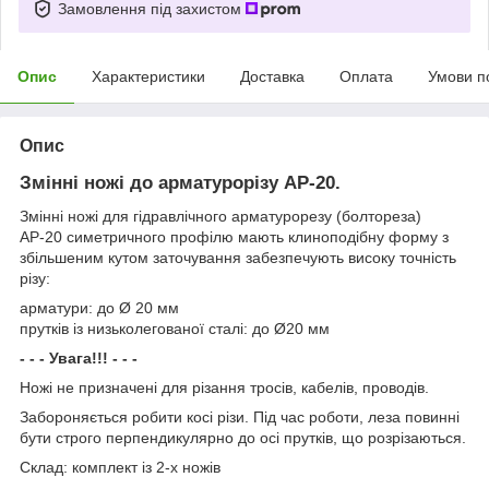
Замовлення під захистом
Опис
Характеристики
Доставка
Оплата
Умови п
Опис
Змінні ножі до арматурорізу АР-20.
Змінні ножі для гідравлічного арматурорезу (болтореза)
АР-20 симетричного профілю мають клиноподібну форму з
збільшеним кутом заточування забезпечують високу точність
різу:
арматури: до Ø 20 мм
прутків із низьколегованої сталі: до Ø20 мм
- - - Увага!!! - - -
Ножі не призначені для різання тросів, кабелів, проводів.
Забороняється робити косі різи. Під час роботи, леза повинні
бути строго перпендикулярно до осі прутків, що розрізаються.
Склад: комплект із 2-х ножів