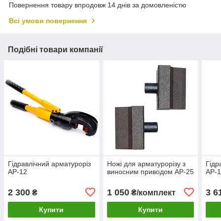
Повернення товару впродовж 14 днів за домовленістю
Всі умови повернення
Подібні товари компанії
Гідравлічний арматуроріз
Ножі для арматурорізу з
Гідр
АР-12
виносним приводом АР-25
АР-
2 300
1 050
3 6
₴
₴/комплект
Купити
Купити