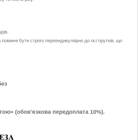
дів.
 повинні бути строго перпендикулярно до осі прутків, що
без
ою» (обов'язкова передоплата 10%).