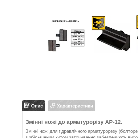
Опис
Характеристики
Змінні ножі до арматурорізу АР-12.
Змінні ножі для гідравлічного арматурорезу (болто
з збільшеним кутом заточування забезпечують високу