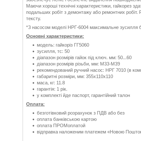
Маючи хороші технічні характеристики, гайкорез зд
подальших робіт з демонтажу або ремонтних робіт. 
тексту.
*З насосом моделі НРГ-6004 максимальне зусилля 
Основні характеристики:
модель: гайкоріз ГГ5060
зусилля, тс: 50
діапазон розмірів гайок під ключ. мм: 50...60
діапазон розмірів різьби, мм: М33-М39
рекомендований ручний насос: НРГ 7010 (в ком
габаритні розміри, мм: 355х110х110
маса, кг: 11.8
гарантія: 1 рік.
у комплекті йде паспорт, гарантійний талон
Оплата:
безготівковий розрахунок з ПДВ або без
оплата банківською картою
оплата ПРОМоплатой
відправка наложеним платежем «Новою Поштою