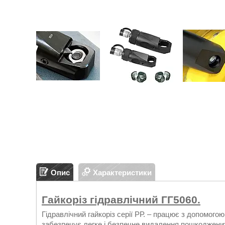
Опис
Характеристики
Гайкоріз гідравлічний ГГ5060.
Гідравлічний гайкоріз серії РР. – працює з допомогою
забезпечує легке і безпечне видалення пошкоджених