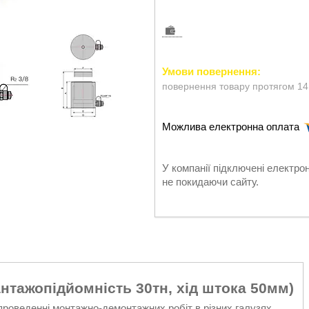
повернення товару протягом 14
У компанії підключені електро
не покидаючи сайту.
нтажопідйомність 30тн, хід штока 50мм)
проведенні монтажно-демонтажних робіт в різних галузях