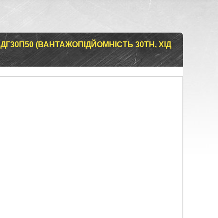
ДГ30П50 (ВАНТАЖОПІДЙОМНІСТЬ 30ТН, ХІД