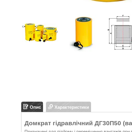
Опис
Характеристики
Домкрат гідравлічний ДГ30П50 (ва
Призначені для підйому і переміщення вантажів при 