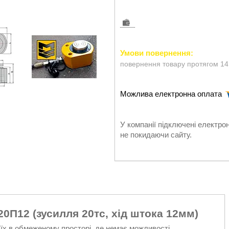
повернення товару протягом 14
У компанії підключені електро
не покидаючи сайту.
0П12 (зусилля 20тс, хід штока 12мм)
їх в обмеженому просторі, де немає можливості