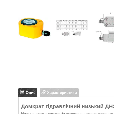
Опис
Характеристики
Домкрат гідравлічний низький ДН2
Низька висота домкратів дозволяє використовувати 