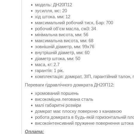
модель: ДН20П12
зусилля, мс: 20
хід штока. мм: 12
максимальний робочий тиск, Бар: 700
робочий об'єм масла, см3: 34
мінімальна висота, мм: 56
максимальна висота, мм: 68
зовнішній діаметр, мм: 99х76
внутрішній діаметр, мм: 60
діаметр штока, мм: 50
маса, кг: 2.7
гарантія: 1 рік.
комплектація: домкрат, ЗІП, гарантійний талон, 
Переваги гідравлічного домкрата ДН20П12:
хромований поршень
високоміцна легована сталь
малі габаритні розміри
домкрат має плоску поверхню з канавкою
робота домкрата в будь-якій горизонтальній пл
високоінтенсивний пружинне повернення штока
Оплата: