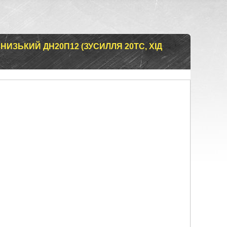
НИЗЬКИЙ ДН20П12 (ЗУСИЛЛЯ 20ТС, ХІД