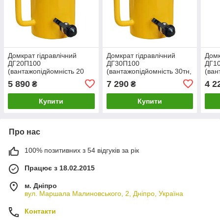
Домкрат гідравлічний
Домкрат гідравлічний
Домк
ДГ20П100
ДГ30П100
ДГ1
(вантажопідйомність 20
(вантажопідйомність 30тн,
(ван
тн, хід штока 100мм)
хід штока 100мм)
хід 
5 890
7 290
4 2
₴
₴
Купити
Купити
Про нас
100% позитивних з 54 відгуків за рік
Працює з 18.02.2015
м. Дніпро
вул. Маршала Малиновського, 2, Дніпро, Україна
Контакти