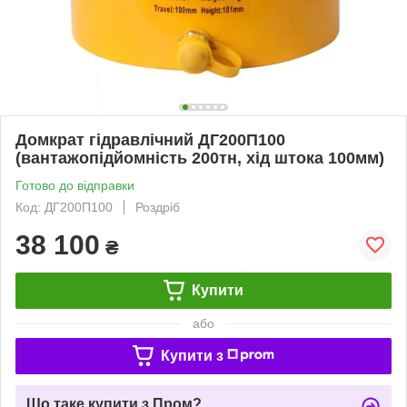
Домкрат гідравлічний ДГ200П100
(вантажопідйомність 200тн, хід штока 100мм)
Готово до відправки
Код: ДГ200П100
Роздріб
38 100
₴
Купити
або
Купити з
Що таке купити з Пром?