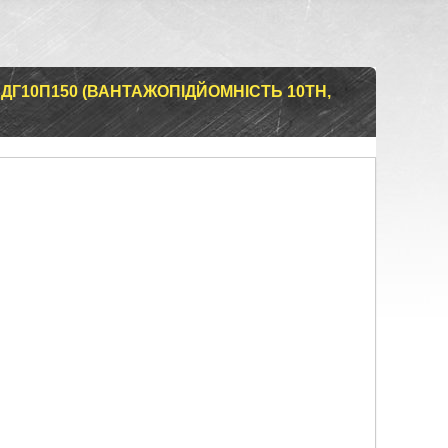
 ДГ10П150 (ВАНТАЖОПІДЙОМНІСТЬ 10ТН,