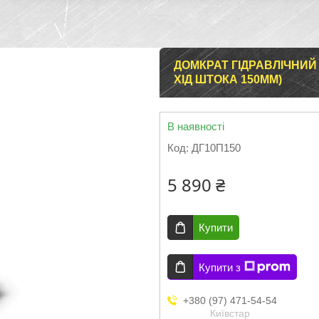
ДОМКРАТ ГІДРАВЛІЧНИЙ
ХІД ШТОКА 150ММ)
В наявності
Код:
ДГ10П150
5 890 ₴
Купити
Купити з
+380 (97) 471-54-54
Київстар