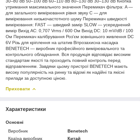
30–80 dB 50–100 dB 60–110 dB 80–130 dB 30–130 dB Кнопка
утримання максимального значення Перемикач фільтра: A —
для загального вимірювання рівня звуку C — для
вимірювання низькочастотного шуму Перемикач швидкості
вимірювання: FAST — швидкий замір SLOW — усереднений
вимір Вихід AC: 0,707 Vrms / 600 Ом Вихід DC: 10 mV/dB / 100
Ом Перемикач калібрування Роз'єм зовнішнього живлення DC
6V Різь для кріплення на штатив Вітрозахисна насадка
BENETECH — виробник професійного вимірювального та
контрольного обладнання. Вся продукція відповідає високим
стандартам якості та проходить повний контроль перед
відправленням. Завдяки цьому пристрої BENETECH мають
високу популярність на ринку та відомі як надійні та якісні
прилади за доступною ціною.
Приховати
Характеристики
Основні
Виробник
Benetech
Країна виробник
Китай