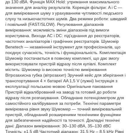
до 130 dBA. Функція MAX Hold: утримання максимального
значення для аналізу результатів. Корекція фільтри: A і C —
для вимірювання шуму з урахуванням чутливості людського
слуху та низькочастотних шумів. Два режими роботи: швидкий
і повільний (FAST/SLOW). Регулювання діапазонів
вимірювання: можливість зміни діапазонів під вимоги
користувача. Виходи AC і DC: під'єднання до реєстраторів,
частотних аналізаторів і графічних реєстраторів. Шумомір
Benetech — незамінний інструмент для професіоналів, що
поєднує сучасність, точність і функціональність. Комплектація
Шумомір постачається в повному комплекті, що дає змогу
використовувати пристрій відразу після купівлі. Комплект
містить: Шумомер із високою точністю вимірювання
Вітрозахисна губка (вітрозахит) Зручний кейс для зберігання і
транспортування 4 × батареї AA 1,5 V (лужні) Інструкція з
експлуатації польською мовою Оригінальне паковання
Пристрій відкалібрований на заводі та готовий до роботи
відразу після розпакування. Обладнане потенціометром для
самостійного калібрування за потреби. Технічні параметри
вимірювача рівня звуку Шумомер — точний вимірювальний
пристрій, обладнаний розширеними технічними функціями
для забезпечення надійності та точності. Докладні технічні
дані: Діапазон вимірювання: 30–130 dBA, 35–130 dBC
Точність: ±1,5 dB Частотний діапазон: 31,5 Hz – 8,5 kHz Рівні