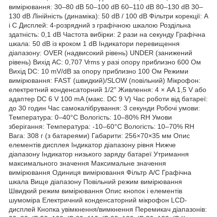
вимірювання: 30–80 dB 50–100 dB 60–110 dB 80–130 dB 30–
130 dB Лінійність (динаміка): 50 dB / 100 dB Фільтри корекції: A
і C Дисплей: 4-розрядний з графічною шкалою Роздільна
здатність: 0,1 dB Частота вибірки: 2 рази на секунду Графічна
шкала: 50 dB із кроком 1 dB Індикатори перевищення
діапазону: OVER (надвисокий рівень) UNDER (занижений
рівень) Вихід AC: 0,707 Vrms у разі опору приблизно 600 Ом
Вихід DC: 10 mV/dB за опору приблизно 100 Ом Режими
вимірювання: FAST (швидкий)/SLOW (повільний) Мікрофон:
електретний конденсаторний 1/2" Живлення: 4 × AA 1,5 V або
адаптер DC 6 V 100 mA (макс. DC 9 V) Час роботи від батареї:
до 30 годин Час самокалібрування: 3 секунди Робочі умови:
Температура: 0–40°C Вологість: 10–80% RH Умови
зберігання: Температура: -10–60°C Вологість: 10–70% RH
Вага: 308 г (з батареями) Габарити: 256×70×35 мм Опис
елементів дисплея Індикатор діапазону рівня Нижче
діапазону Індикатор низького заряду батареї Утримання
максимального значення Максимальне значення
вимірювання Одиниця вимірювання Фільтр A/C Графічна
шкала Вище діапазону Повільний режим вимірювання
Швидкий режим вимірювання Опис кнопок і елементів
шумоміра Електричний конденсаторний мікрофон LCD-
дисплей Кнопка увімкнення/вимкнення Перемикач діапазонів: