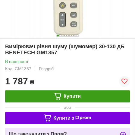
Вимірювач рівня шуму (шумомер) 30-130 дБ
BENETECH GM1357
В наявності
Код: GM1357
Роздріб
1 787
₴
Купити
або
Купити з
Що таке купити з Пром?