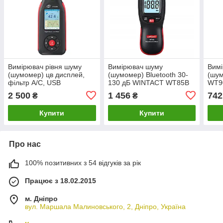
Вимірювач рівня шуму
Вимірювач шуму
Вимі
(шумомер) цв дисплей,
(шумомер) Bluetooth 30-
(шу
фільтр А/С, USB
130 дБ WINTACT WT85B
WT9
BENETECH GT1355B
2 500
1 456
742
₴
₴
Купити
Купити
Про нас
100% позитивних з 54 відгуків за рік
Працює з 18.02.2015
м. Дніпро
вул. Маршала Малиновського, 2, Дніпро, Україна