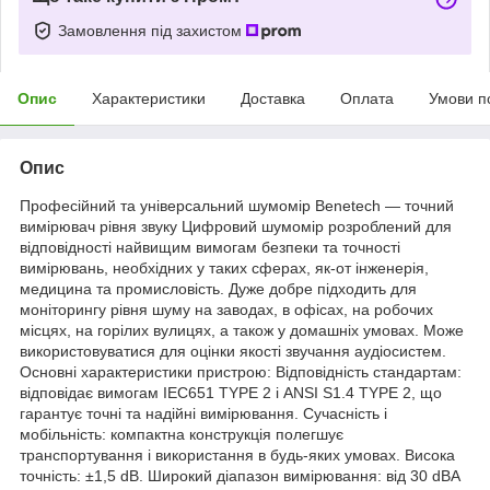
Замовлення під захистом
Опис
Характеристики
Доставка
Оплата
Умови п
Опис
Професійний та універсальний шумомір Benetech — точний
вимірювач рівня звуку Цифровий шумомір розроблений для
відповідності найвищим вимогам безпеки та точності
вимірювань, необхідних у таких сферах, як-от інженерія,
медицина та промисловість. Дуже добре підходить для
моніторингу рівня шуму на заводах, в офісах, на робочих
місцях, на горілих вулицях, а також у домашніх умовах. Може
використовуватися для оцінки якості звучання аудіосистем.
Основні характеристики пристрою: Відповідність стандартам:
відповідає вимогам IEC651 TYPE 2 і ANSI S1.4 TYPE 2, що
гарантує точні та надійні вимірювання. Сучасність і
мобільність: компактна конструкція полегшує
транспортування і використання в будь-яких умовах. Висока
точність: ±1,5 dB. Широкий діапазон вимірювання: від 30 dBA