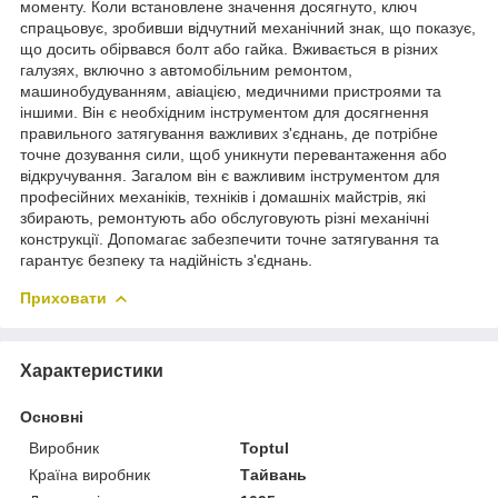
моменту. Коли встановлене значення досягнуто, ключ
спрацьовує, зробивши відчутний механічний знак, що показує,
що досить обірвався болт або гайка. Вживається в різних
галузях, включно з автомобільним ремонтом,
машинобудуванням, авіацією, медичними пристроями та
іншими. Він є необхідним інструментом для досягнення
правильного затягування важливих з'єднань, де потрібне
точне дозування сили, щоб уникнути перевантаження або
відкручування. Загалом він є важливим інструментом для
професійних механіків, техніків і домашніх майстрів, які
збирають, ремонтують або обслуговують різні механічні
конструкції. Допомагає забезпечити точне затягування та
гарантує безпеку та надійність з'єднань.
Приховати
Характеристики
Основні
Виробник
Toptul
Країна виробник
Тайвань