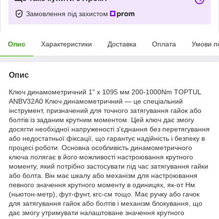
Замовлення під захистом
Опис
Характеристики
Доставка
Оплата
Умови п
Опис
Ключ динамометричний 1" x 1095 мм 200-1000Nm TOPTUL
ANBV32A0 Ключ динамометричний — це спеціальний
інструмент, призначений для точного затягування гайок або
болтів із заданим крутним моментом. Цей ключ дає змогу
досягти необхідної напруженості з'єднання без перетягування
або недостатньої фіксації, що гарантує надійність і безпеку в
процесі роботи. Основна особливість динамометричного
ключа полягає в його можливості настроювання крутного
моменту, який потрібно застосувати під час затягування гайки
або болта. Він має шкалу або механізм для настроювання
певного значення крутного моменту в одиницях, як-от Нм
(ньютон-метр), фут-фунт, кгс-см тощо. Має ручку або гачок
для затягування гайок або болтів і механізм блокування, що
дає змогу утримувати налаштоване значення крутного