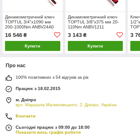
Динамометричний ключ
Динамометричний ключ
Клю
TOPTUL 3/4"x1090 мм
TOPTUL 3/8"x375 мм 20-
1/2"
200-1000Nm ANBV24A0
110Nm ANBV1211
TOP
16 546
3 143
3 7
₴
₴
Купити
Купити
Про нас
100% позитивних з 54 відгуків за рік
Працює з 18.02.2015
м. Дніпро
вул. Маршала Малиновського, 2, Дніпро, Україна
Контакти
Сьогодні працює з 09:00 до 18:00
Показати весь графік роботи