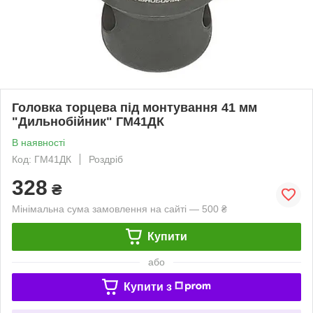
Головка торцева під монтування 41 мм
"Дильнобійник" ГМ41ДК
В наявності
Код: ГМ41ДК
Роздріб
328
₴
Мінімальна сума замовлення на сайті — 500 ₴
Купити
або
Купити з