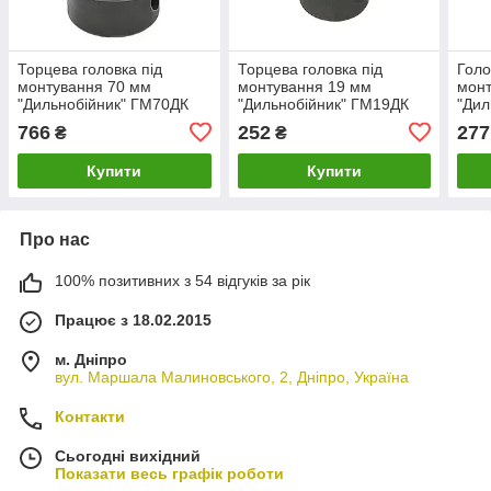
Торцева головка під
Торцева головка під
Голо
монтування 70 мм
монтування 19 мм
монт
"Дильнобійник" ГМ70ДК
"Дильнобійник" ГМ19ДК
"Дил
766
252
277
₴
₴
Купити
Купити
Про нас
100% позитивних з 54 відгуків за рік
Працює з 18.02.2015
м. Дніпро
вул. Маршала Малиновського, 2, Дніпро, Україна
Контакти
Сьогодні вихідний
Показати весь графік роботи