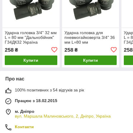
Ударна головка 3/4" 32 мм
Ударна головка для
Удар
L = 80 мм "Дальнобійник"
пневмогайковерта 3/4" 36
L = 
Г34ДК32 Україна
мм L=80 мм
Г34Д
"Дальнобійник" Г34ДК36
258
258
258
₴
₴
Купити
Купити
Про нас
100% позитивних з 54 відгуків за рік
Працює з 18.02.2015
м. Дніпро
вул. Маршала Малиновського, 2, Дніпро, Україна
Контакти