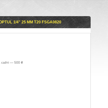
PTUL 1/4" 25 ММ T20 FSGA0820
 сайті — 500 ₴