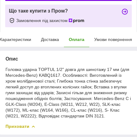
Що таке купити з Пром?
Замовлення під захистом
Характеристики
Доставка
Оплата
Умови повернення
Опис
Головка ударна TOPTUL 1/2" довга для шинотажу 17 мм (для
Mercedes-Benz) KABQ1617. Особливості: Виготовлений із
хром молібденової сталі; Глибока тонка стінка забезпечує
легкий доступ до втоплених колісних гайок; Вставка з втулки
гуми захищає від ударів; Захисні гільзи для зниження ризику
пошкодження обідніх болтів; Застосування: Mercedes-Benz C і
GLK-Class (W204), E-Class (W211, W212, W22), SLK-клас
(W172), ML-клас (W164, W166), CL-клас (W216), S- Клас
(W221, W2222); Відповідає стандартам DIN 3121.
Приховати