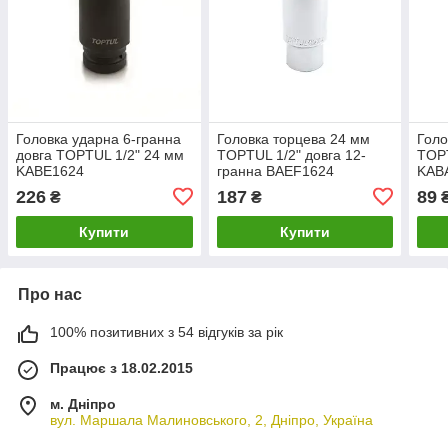
Головка ударна 6-гранна
Головка торцева 24 мм
Голо
довга TOPTUL 1/2" 24 мм
TOPTUL 1/2" довга 12-
TOPT
KABE1624
гранна BAEF1624
KAB
226
187
89
₴
₴
Купити
Купити
Про нас
100% позитивних з 54 відгуків за рік
Працює з 18.02.2015
м. Дніпро
вул. Маршала Малиновського, 2, Дніпро, Україна