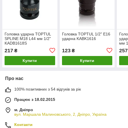
Головка ударна TOPTUL
Головка TOPTUL 1/2" E16
Голо
SPLINE М18 L44 мм 1/2"
ударна KABK1616
уда
KADB1618S
мм 1
217
123
257
₴
₴
Купити
Купити
Про нас
100% позитивних з 54 відгуків за рік
Працює з 18.02.2015
м. Дніпро
вул. Маршала Малиновського, 2, Дніпро, Україна
Контакти