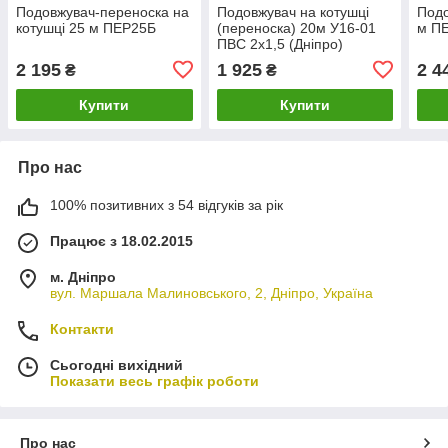
Подовжувач-переноска на
Подовжувач на котушці
Подо
котушці 25 м ПЕР25Б
(переноска) 20м У16-01
м П
ПВС 2х1,5 (Дніпро)
УДКТ20
2 195
1 925
2 4
₴
₴
Купити
Купити
Про нас
100% позитивних з 54 відгуків за рік
Працює з 18.02.2015
м. Дніпро
вул. Маршала Малиновського, 2, Дніпро, Україна
Контакти
Сьогодні вихідний
Показати весь графік роботи
Про нас