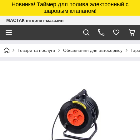
Новинка! Таймер для полива электронный с
шаровым клапаном!
МАСТАК інтернет-магазин
Товари та послуги
Обладнання для автосервісу
Гара