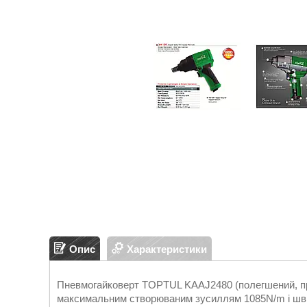
Опис
Характеристики
Пневмогайковерт TOPTUL KAAJ2480 (полегшений, про
максимальним створюваним зусиллям 1085N/m і швид