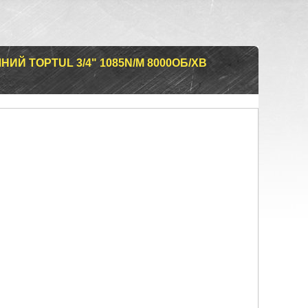
Й TOPTUL 3/4" 1085N/M 8000ОБ/ХВ