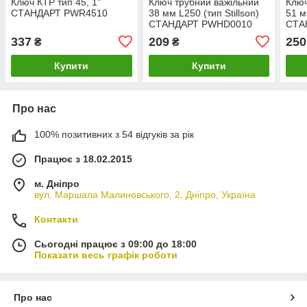
Ключ КТР тип 45, 1"
Ключ трубний важільний
Ключ
СТАНДАРТ PWR4510
38 мм L250 (тип Stillson)
51 м
СТАНДАРТ PWHD0010
СТА
337
209
250
₴
₴
Купити
Купити
Про нас
100% позитивних з 54 відгуків за рік
Працює з 18.02.2015
м. Дніпро
вул. Маршала Малиновського, 2, Дніпро, Україна
Контакти
Сьогодні працює з 09:00 до 18:00
Показати весь графік роботи
Про нас