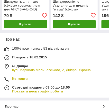
Швидкознімання тато
Швидкорознімне
Шви
5.5х8мм (ремкомплект
з'єднання для шлангів
з'єд
для AHC46-A-B-C-D)
"мама" 5.5х8мм
мм 
AIRKRAFT SE1-2PP
(ремкомплект для AHC46-
SE6
70
142
196
₴
₴
A-B-C-D) AIRKRAFT SE1-
2SP
Купити
Купити
Про нас
100% позитивних з 53 відгуків за рік
Працює з 18.02.2015
м. Дніпро
вул. Маршала Малиновського, 2, Дніпро, Україна
Контакти
Сьогодні працює з 09:00 до 18:00
Показати весь графік роботи
Про нас