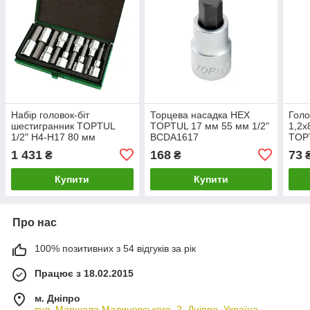
Набір головок-біт
Торцева насадка HEX
Голо
шестигранник TOPTUL
TOPTUL 17 мм 55 мм 1/2"
1,2x
1/2" Н4-Н17 80 мм
BCDA1617
TOP
GAAD0905
1 431
168
73
₴
₴
Купити
Купити
Про нас
100% позитивних з 54 відгуків за рік
Працює з 18.02.2015
м. Дніпро
вул. Маршала Малиновського, 2, Дніпро, Україна