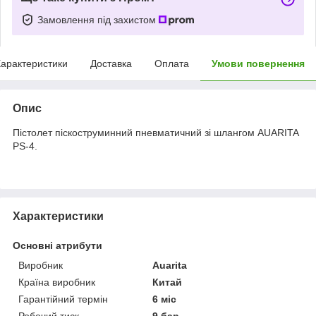
Замовлення під захистом
арактеристики
Доставка
Оплата
Умови повернення
Опис
Пістолет піскоструминний пневматичний зі шлангом AUARITA
PS-4.
Характеристики
Основні атрибути
Виробник
Auarita
Країна виробник
Китай
Гарантійний термін
6 міс
Робочий тиск
9 бар