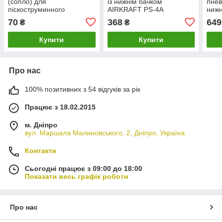
(сопло) для
із нижнім бачком
пне
піскоструминного
AIRKRAFT PS-4A
нижн
пістолета AUARITA NS-PS-
AIR
70
368
649
₴
₴
2
Купити
Купити
Про нас
100% позитивних з 54 відгуків за рік
Працює з 18.02.2015
м. Дніпро
вул. Маршала Малиновського, 2, Дніпро, Україна
Контакти
Сьогодні працює з 09:00 до 18:00
Показати весь графік роботи
Про нас