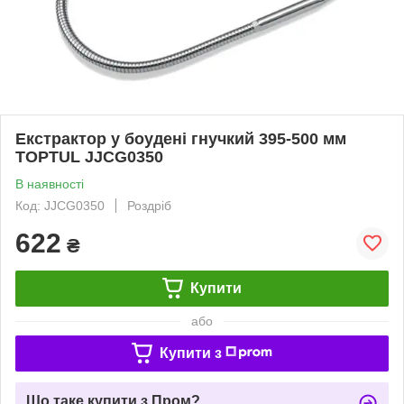
Екстрактор у боудені гнучкий 395-500 мм
TOPTUL JJCG0350
В наявності
Код: JJCG0350
Роздріб
622
₴
Купити
або
Купити з
Що таке купити з Пром?