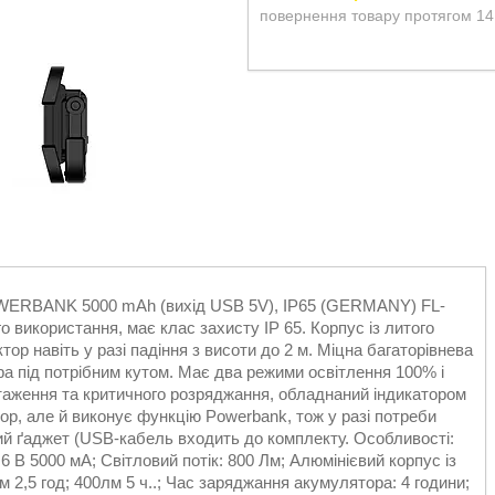
повернення товару протягом 14
OWERBANK 5000 mAh (вихід USB 5V), IP65 (GERMANY) FL-
 використання, має клас захисту IP 65. Корпус із литого
ор навіть у разі падіння з висоти до 2 м. Міцна багаторівнева
 під потрібним кутом. Має два режими освітлення 100% і
таження та критичного розряджання, обладнаний індикатором
ор, але й виконує функцію Powerbank, тож у разі потреби
ий ґаджет (USB-кабель входить до комплекту. Особливості:
 В 5000 мА; Світловий потік: 800 Лм; Алюмінієвий корпус із
 2,5 год; 400лм 5 ч..; Час заряджання акумулятора: 4 години;