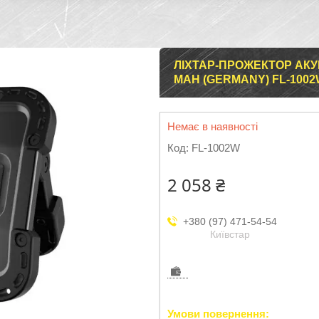
ЛІХТАР-ПРОЖЕКТОР АКУ
MAH (GERMANY) FL-100
Немає в наявності
Код:
FL-1002W
2 058 ₴
+380 (97) 471-54-54
Київстар