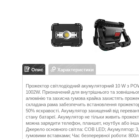
Опис
Характеристики
Прожектор світлодіодний акумуляторний 10 W з P
1002W. Призначений для внутрішнього та зовнішнього
алюмінію та захисна гумова крайка захистять прожект
складана рама забезпечить встановлення прожектора
50% яскравості. Акумулятор захищений від переван
стану батареї. Акумулятор не тільки живить прожект
можна зарядити телефон, планшет, ноутбук або інш
Джерело основного світла: COB LED; Акумулятор: 3,6
гумовими вставками; Час безперервної роботи: 800лм