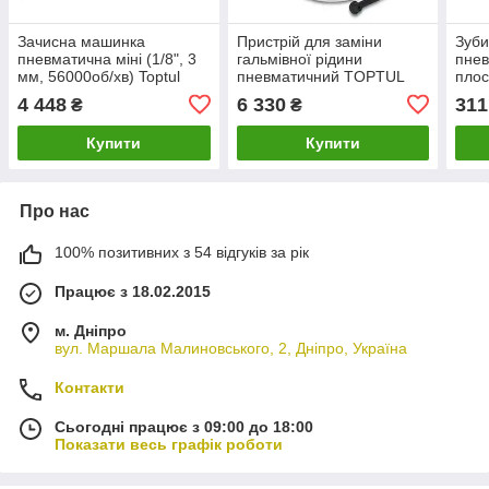
Зачисна машинка
Пристрій для заміни
Зуби
пневматична міні (1/8", 3
гальмівної рідини
пнев
мм, 56000об/хв) Toptul
пневматичний TOPTUL
плос
KAKB0456
JEDF01B0E
KAJ
4 448
6 330
311
₴
₴
Купити
Купити
Про нас
100% позитивних з 54 відгуків за рік
Працює з 18.02.2015
м. Дніпро
вул. Маршала Малиновського, 2, Дніпро, Україна
Контакти
Сьогодні працює з 09:00 до 18:00
Показати весь графік роботи