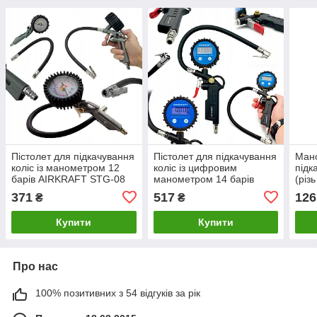
Пістолет для підкачування
Пістолет для підкачування
Мано
коліс із манометром 12
коліс із цифровим
підк
барів AIRKRAFT STG-08
манометром 14 барів
(різ
AIRKRAFT STG-05D
MAN
371
517
126
₴
₴
Купити
Купити
Про нас
100% позитивних з 54 відгуків за рік