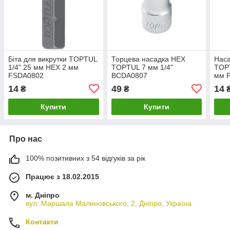
Біта для викрутки TOPTUL
Торцева насадка HEX
Наса
1/4" 25 мм HEX 2 мм
TOPTUL 7 мм 1/4"
TOPT
FSDA0802
BCDA0807
мм 
14
49
14
₴
₴
Купити
Купити
Про нас
100% позитивних з 54 відгуків за рік
Працює з 18.02.2015
м. Дніпро
вул. Маршала Малиновського, 2, Дніпро, Україна
Контакти