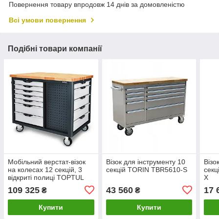
Повернення товару впродовж 14 днів за домовленістю
Всі умови повернення
Подібні товари компанії
Мобільний верстат-візок
Візок для інструменту 10
Візо
на колесах 12 секцій, 3
секцій TORIN TBR5610-S
секц
відкриті полиці TOPTUL
X
TCDB1203
109 325
43 560
17 
₴
₴
Купити
Купити