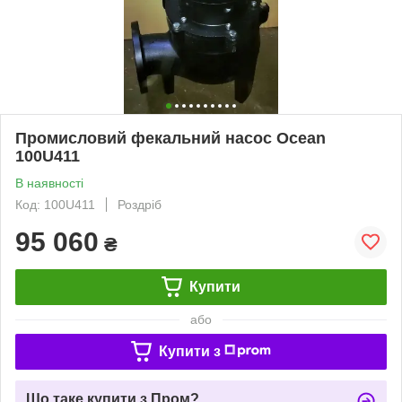
Промисловий фекальний насос Ocean
100U411
В наявності
Код: 100U411
Роздріб
95 060
₴
Купити
або
Купити з
Що таке купити з Пром?