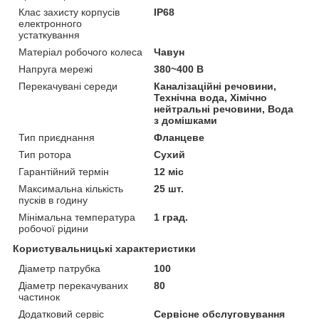
Клас захисту корпусів
IP68
електронного
устаткування
Матеріал робочого колеса
Чавун
Напруга мережі
380~400 В
Перекачувані середи
Каналізаційні речовини,
Технічна вода, Хімічно
нейтральні речовини, Вода
з домішками
Тип приєднання
Фланцеве
Тип ротора
Сухий
Гарантійний термін
12 міс
Максимальна кількість
25 шт.
пусків в годину
Мінімальна температура
1 град.
робочої рідини
Користувальницькі характеристики
Діаметр патрубка
100
Діаметр перекачуваних
80
частинок
Додатковий сервіс
Сервісне обслуговування