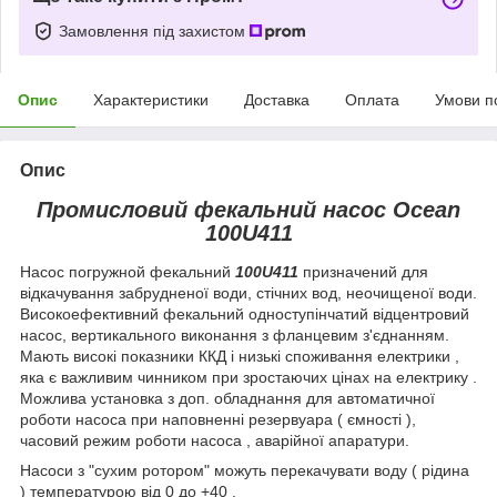
Замовлення під захистом
Опис
Характеристики
Доставка
Оплата
Умови п
Опис
Промисловий фекальний насос Ocean
100U411
Насос погружной фекальний
100U411
призначений для
відкачування забрудненої води, стічних вод, неочищеної води.
Високоефективний фекальний одноступінчатий відцентровий
насос, вертикального виконання з фланцевим з'єднанням.
Мають високі показники ККД і низькі споживання електрики ,
яка є важливим чинником при зростаючих цінах на електрику .
Можлива установка з доп. обладнання для автоматичної
роботи насоса при наповненні резервуара ( ємності ),
часовий режим роботи насоса , аварійної апаратури.
Насоси з "сухим ротором" можуть перекачувати воду ( рідина
) температурою від 0 до +40 .