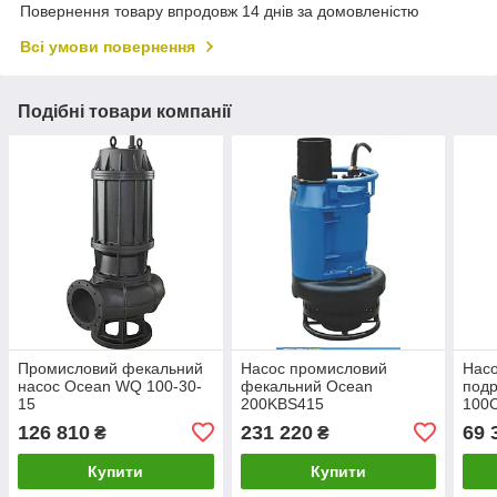
Повернення товару впродовж 14 днів за домовленістю
Всі умови повернення
Подібні товари компанії
Промисловий фекальний
Насос промисловий
Насо
насос Ocean WQ 100-30-
фекальний Ocean
под
15
200KBS415
100
126 810
231 220
69 
₴
₴
Купити
Купити