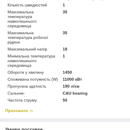
Кількість швидкостей
1
Максимальна
35
температура
навколишнього
середовища
Максимальна
35
температура робочої
рідини
Максимальний напір
18
Мінімальна температура
1
навколишнього
середовища
Обороти у хвилину
1450
Споживана потужність (W)
11000 кВт
Пропускна здатність
190 л/хв
Сальник-
C&U bearing
Частота струму
50
Приховати
Умови доставки