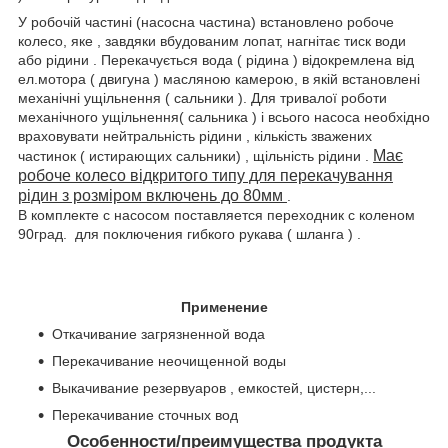
У робочій частині (насосна частина) встановлено робоче
колесо, яке , завдяки вбудованим лопат, нагнітає тиск води
або рідини . Перекачується вода ( рідина ) відокремлена від
ел.мотора ( двигуна ) масляною камерою, в якій встановлені
механічні ущільнення ( сальники ). Для тривалої роботи
механічного ущільнення( сальника ) і всього насоса необхідно
враховувати нейтральність рідини , кількість зважених
Має
частинок ( истирающих сальники) , щільність рідини .
робоче колесо відкритого типу для перекачування
рідин з розміром включень до 80мм
.
В комплекте с насосом поставляется переходник с коленом
90град. для поключения гибкого рукава ( шланга ) .
Применение
Откачивание загрязненной вода
Перекачивание неочищенной воды
Выкачивание резервуаров , емкостей, цистерн,...
Перекачивание сточных вод
Особенности/преимущества продукта