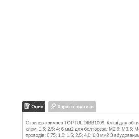
Опис
Характеристики
Стрипер-кримпер TOPTUL DIBB1009. Кліщі для обтиск
клем: 1,5; 2,5; 4; 6 мм2 для болтореза: М2,6; М3,5; М
проводів: 0,75; 1,0; 1,5; 2,5; 4,0; 6,0 мм2 З вбудован