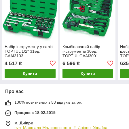
Набір інструменту у валізі
Комбінований набір
Набі
TOPTUL 1/2" 31ед.
інструментів 30ед.
шест
GAAI3103
TOPTUL GAAI3001
TOPT
дов
4 517
6 596
635
₴
₴
Купити
Купити
Про нас
100% позитивних з 53 відгуків за рік
Працює з 18.02.2015
м. Дніпро
вул. Маршала Малиновського, 2, Дніпро, Україна