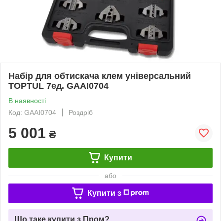
Набір для обтискача клем універсальний
TOPTUL 7ед. GAAI0704
В наявності
Код: GAAI0704
Роздріб
5 001
₴
Купити
або
Купити з
Що таке купити з Пром?