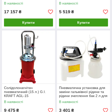
В наявності
В наявності
17 157
5 519
₴
₴
Купити
Купити
Солідолонагнітач
Пневматична установка для
пневматичний (15 л.) G.I.
заміни гальмівної рідини та
KRAFT AGL-15
рідини зчеплення бак 2 л для
нової рідини й 1 л для
В наявності
В наявності
9 475
3 401
₴
₴