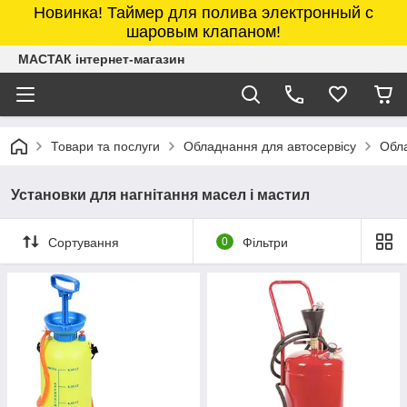
Новинка! Таймер для полива электронный с
шаровым клапаном!
МАСТАК інтернет-магазин
Товари та послуги
Обладнання для автосервісу
Обла
Установки для нагнітання масел і мастил
Сортування
0
Фільтри