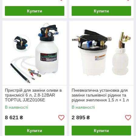
Купити
Купити
Пристрій для заміни оливи в
Пневматична установка для
трансмісії 6 л, 2.8-12BAR
заміни гальмівної рідини та
TOPTUL JJEZ0106E
рідини зчеплення 1,5 л + 1 л
PBFC21V1 G.I.KRAFT
В наявності
В наявності
8 621
2 895
₴
₴
Купити
Купити