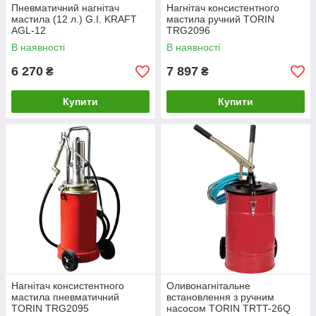
Пневматичний нагнітач
Нагнітач консистентного
мастила (12 л.) G.I. KRAFT
мастила ручний TORIN
AGL-12
TRG2096
В наявності
В наявності
6 270
7 897
₴
₴
Купити
Купити
Нагнітач консистентного
Оливонагнітальне
мастила пневматичний
встановлення з ручним
TORIN TRG2095
насосом TORIN TRTT-26Q