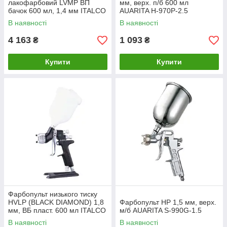
лакофарбовий LVMP ВП
мм, верх. п/б 600 мл
бачок 600 мл, 1,4 мм ITALCO
AUARITA H-970P-2.5
H-1001A-1.4LM
В наявності
В наявності
4 163
1 093
₴
₴
Купити
Купити
Фарбопульт низького тиску
HVLP (BLACK DIAMOND) 1,8
Фарбопульт HP 1,5 мм, верх.
мм, ВБ пласт. 600 мл ITALCO
м/б AUARITA S-990G-1.5
D-929-1.8
В наявності
В наявності