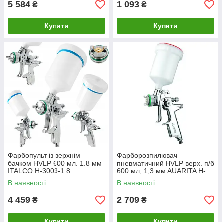
5 584
1 093
₴
₴
Купити
Купити
Фарбопульт із верхнім
Фарборозпилювач
бачком HVLP 600 мл, 1.8 мм
пневматичний HVLP верх. п/б
ITALCO H-3003-1.8
600 мл, 1,3 мм AUARITA H-
2002-1.3
В наявності
В наявності
4 459
2 709
₴
₴
Купити
Купити