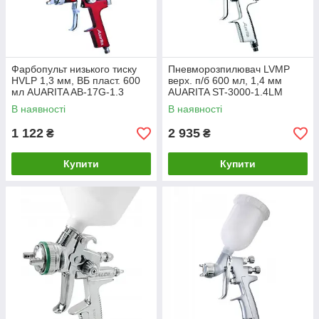
Фарбопульт низького тиску
Пневморозпилювач LVMP
HVLP 1,3 мм, ВБ пласт. 600
верх. п/б 600 мл, 1,4 мм
мл AUARITA AB-17G-1.3
AUARITA ST-3000-1.4LM
В наявності
В наявності
1 122
2 935
₴
₴
Купити
Купити