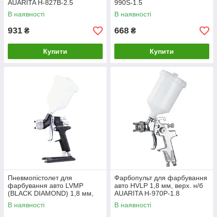
AUARITA H-827B-2.5
990S-1.5
В наявності
В наявності
931
668
₴
₴
Купити
Купити
Пневмопістолет для
Фарбопульт для фарбування
фарбування авто LVMP
авто HVLP 1,8 мм, верх. н/б
(BLACK DIAMOND) 1,8 мм,
AUARITA H-970P-1.8
ВБ пласт. 600 мл ITALCO D-
В наявності
В наявності
929-1.8LM