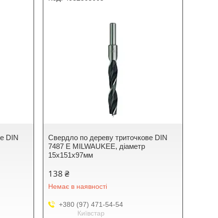
ве DIN
Свердло по дереву триточкове DIN
7487 E MILWAUKEE, діаметр
15х151х97мм
138 ₴
Немає в наявності
+380 (97) 471-54-54
Київстар