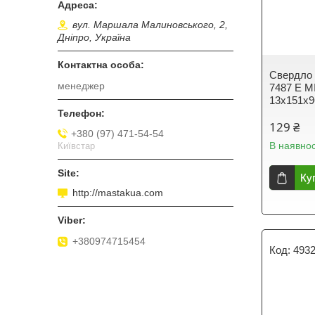
вул. Маршала Малиновського, 2,
Дніпро, Україна
Свердло 
менеджер
7487 E M
13х151х
129 ₴
+380 (97) 471-54-54
В наявнос
Київстар
Ку
http://mastakua.com
+380974715454
493