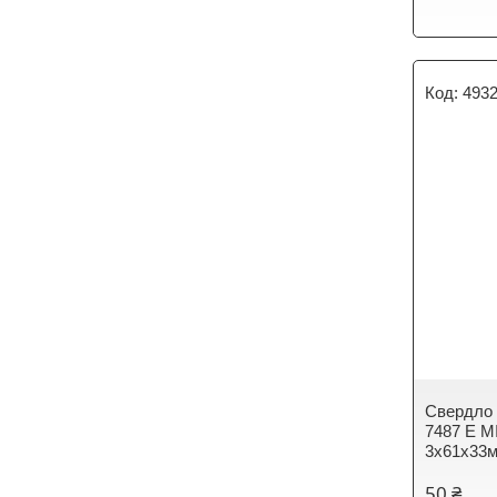
493
Свердло 
7487 E M
3х61х33
50 ₴