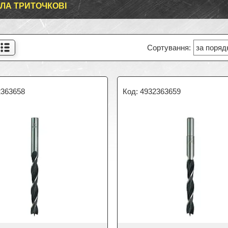
ЛА ТРИТОЧКОВІ
2363658
4932363659