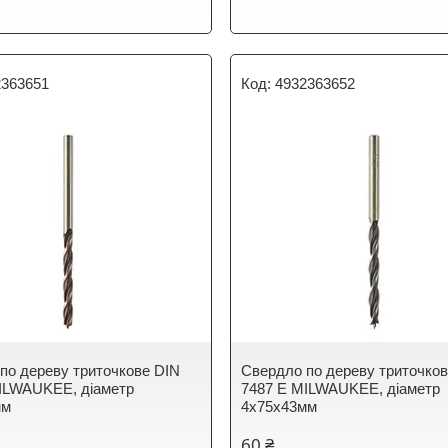
2363651
4932363652
по дереву триточкове DIN
Свердло по дереву триточко
ILWAUKEE, діаметр
7487 E MILWAUKEE, діаметр
мм
4х75х43мм
60 ₴