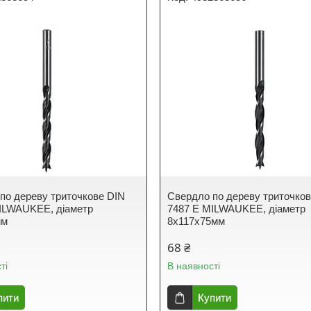
по дереву триточкове DIN
Свердло по дереву триточко
ILWAUKEE, діаметр
7487 E MILWAUKEE, діаметр
мм
8х117х75мм
68 ₴
ті
В наявності
пити
Купити