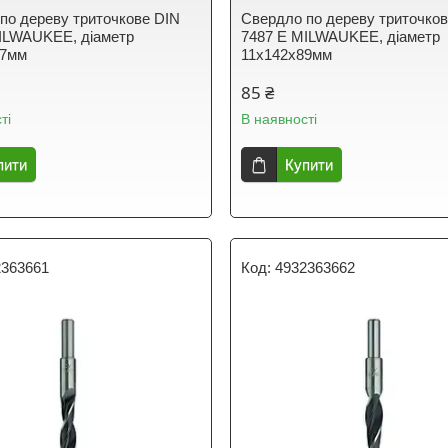
по дереву триточкове DIN
Свердло по дереву триточко
ILWAUKEE, діаметр
7487 E MILWAUKEE, діаметр
87мм
11х142х89мм
85 ₴
ті
В наявності
пити
Купити
2363661
4932363662