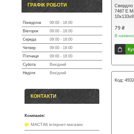
ГРАФІК РОБОТИ
Свердло 
7487 E M
10х133х
Понеділок
09:00
18:00
79 ₴
Вівторок
09:00
18:00
В наявнос
Середа
09:00
18:00
Четвер
09:00
18:00
Ку
Пʼятниця
09:00
18:00
Субота
Вихідний
Неділя
Вихідний
493
КОНТАКТИ
МАСТАК інтернет-магазин