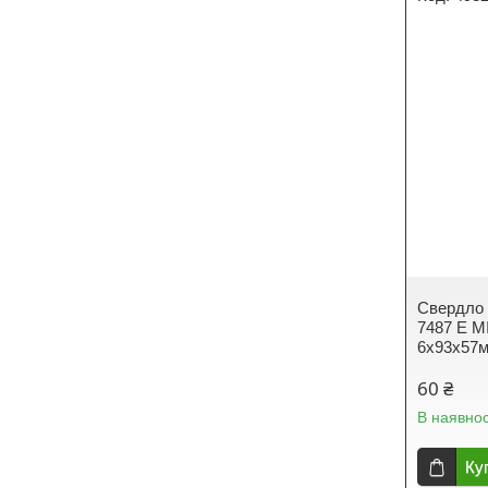
Свердло 
7487 E M
6х93х57
60 ₴
В наявнос
Ку