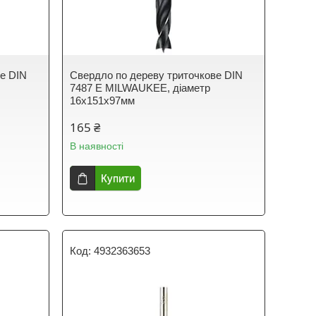
ве DIN
Свердло по дереву триточкове DIN
7487 E MILWAUKEE, діаметр
16х151х97мм
165 ₴
В наявності
Купити
4932363653