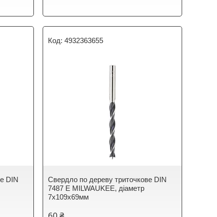
4932363655
ве DIN
Свердло по дереву триточкове DIN
7487 E MILWAUKEE, діаметр
7х109х69мм
60 ₴