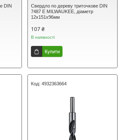
ве DIN
Свердло по дереву триточкове DIN
7487 E MILWAUKEE, діаметр
12х151х96мм
107 ₴
В наявності
Купити
4932363664