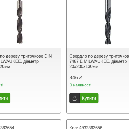
по дереву триточкове DIN
Свердло по дереву триточко
ILWAUKEE, діаметр
7487 E MILWAUKEE, діаметр
120мм
20х200х130мм
346 ₴
ті
В наявності
пити
Купити
2363654
4932363656