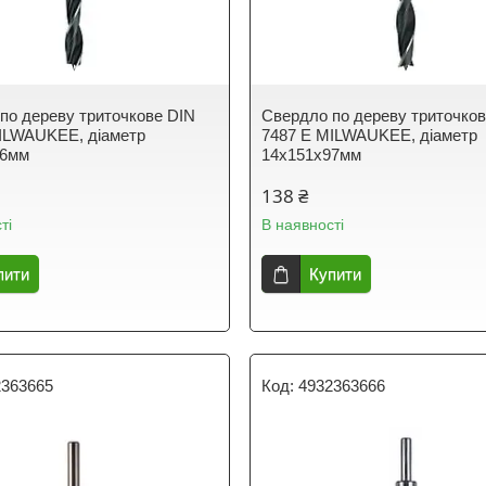
по дереву триточкове DIN
Свердло по дереву триточко
ILWAUKEE, діаметр
7487 E MILWAUKEE, діаметр
96мм
14х151х97мм
138 ₴
ті
В наявності
пити
Купити
2363665
4932363666