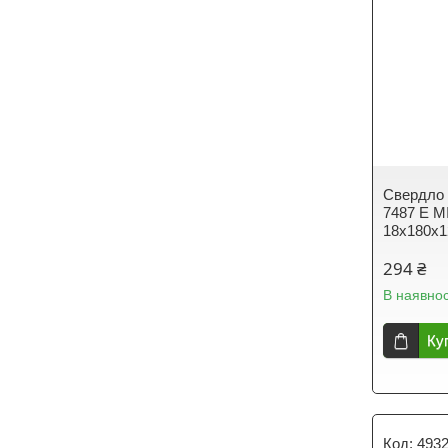
Свердло 
7487 E M
18х180х
294 ₴
В наявнос
Ку
493