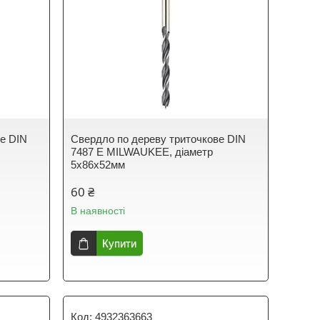
ве DIN
Свердло по дереву триточкове DIN
7487 E MILWAUKEE, діаметр
5х86х52мм
60 ₴
В наявності
Купити
4932363663