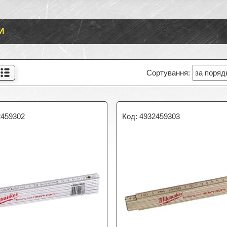
И
2459302
4932459303