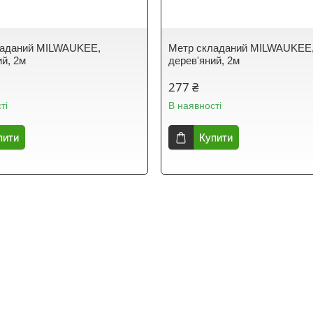
ладаний MILWAUKEE,
Метр складаний MILWAUKEE,
ий, 2м
дерев'яний, 2м
277 ₴
ті
В наявності
пити
Купити