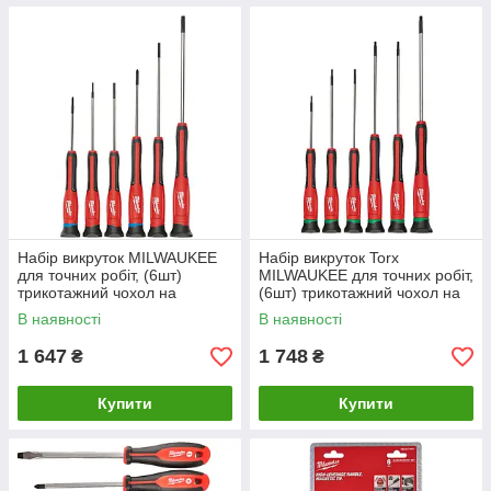
Набір викруток MILWAUKEE
Набір викруток Torx
для точних робіт, (6шт)
MILWAUKEE для точних робіт,
трикотажний чохол на
(6шт) трикотажний чохол на
блискавці
блискавці
В наявності
В наявності
1 647
1 748
₴
₴
Купити
Купити