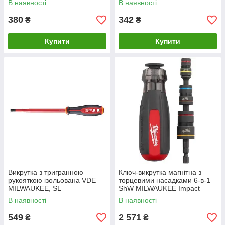
В наявності
В наявності
380
342
₴
₴
Купити
Купити
Викрутка з тригранною
Ключ-викрутка магнітна з
рукояткою ізольована VDE
торцевими насадками 6-в-1
MILWAUKEE, SL
ShW MILWAUKEE Impact
1,6х8,0х175мм
Multi-Nut Driver
В наявності
В наявності
549
2 571
₴
₴