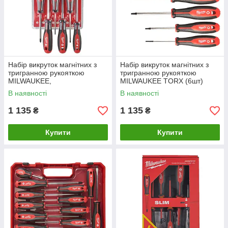
Набір викруток магнітних з
Набір викруток магнітних з
тригранною рукояткою
тригранною рукояткою
MILWAUKEE,
MILWAUKEE TORX (6шт)
(PZ1/PZ2/SL3/SL4/SL5,5/SL6,
В наявності
В наявності
5) (6шт)
1 135
1 135
₴
₴
Купити
Купити