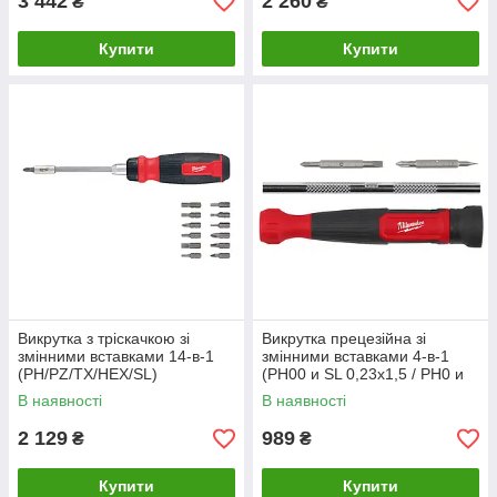
3 442
2 260
₴
₴
Купити
Купити
Викрутка з тріскачкою зі
Викрутка прецезійна зі
змінними вставками 14-в-1
змінними вставками 4-в-1
(PH/PZ/TX/HEX/SL)
(PH00 и SL 0,23x1,5 / PH0 и
MILWAUKEE (PH1 / PH2 / PZ1
SL 0,5x3,0) MILWAUKEE
В наявності
В наявності
/ PZ2 / T10 / T15 / T20 /T25 /
H
2 129
989
₴
₴
Купити
Купити