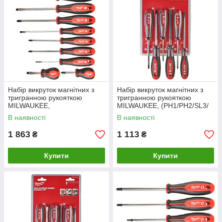
Набір викруток магнітних з
Набір викруток магнітних з
тригранною рукояткою
тригранною рукояткою
MILWAUKEE,
MILWAUKEE, (PH1/PH2/SL3/
(PZ1/PZ2/PH1/PH2/SL3/SL5,5
SL4/SL5,5/SL6,5), (6шт)
В наявності
В наявності
/ SL6,5/ SL6,5/SL8) (10шт)
1 863
1 113
₴
₴
Купити
Купити