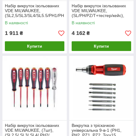
Набір викруток ізольованих
Набір викруток ізольованих
VDE MILWAUKEE,
VDE MILWAUKEE,
(SL2,5/SL3/SL4/SL5.5/PH1/PH
(SL/PH/PZ/T+тестер/кейс),
2/викрутка-тестер) (7шт)
(12шт) пластиковий кейс
В наявності
В наявності
1 911
4 162
₴
₴
Купити
Купити
Набір викруток ізольованих
Викрутка з тріскачкою
VDE MILWAUKEE, (7шт),
універсальна 9-в-1 (PH1,
(SL2,5/ SL3/ SL4/ PH2/
PH2, PZ1, PZ2, Torx15,