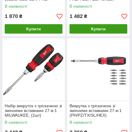
PZ1/PZ2 / викрутка-тестер)
Torx20, SL5.5) MILWAUKEE
В наявності
В наявності
1 870
1 482
₴
₴
Купити
Купити
Набір викруток з тріскачкою зі
Викрутка з тріскачкою зі
змінними вставками 27-в-1
змінними вставками 27-в-1
MILWAUKEE, (2шт)
(PH/PZ/TX/SL/HEX)
MILWAUKEE
В наявності
В наявності