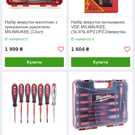
Набір викруток магнітних з
Набір викруток ізольованих
тригранною рукояткою
VDE MILWAUKEE,
MILWAUKEE (12шт)
(SL3/SL4/PZ1/PZ2/викрутка-
пластиковий кейс
тестер) (5шт)
В наявності
В наявності
1 999
1 604
₴
₴
Купити
Купити