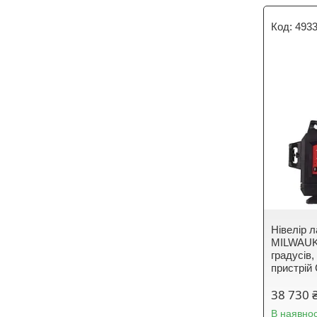
493
Нівелір 
MILWAUK
градусів,
пристрій
38 730 
В наявнос