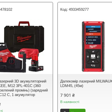
3478102
4933459277
лазерний 3D акумуляторний
Далекомір лазерний MILWAU
EE, M12 3PL-401C (360
LDM45, (45м)
 зелений промінь) (зарядний
7 901 ₴
 С12 С, 1 акумулятор
В наявності
₴
ті