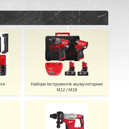
нти
Набори інструментів акумуляторних
М12 / М18