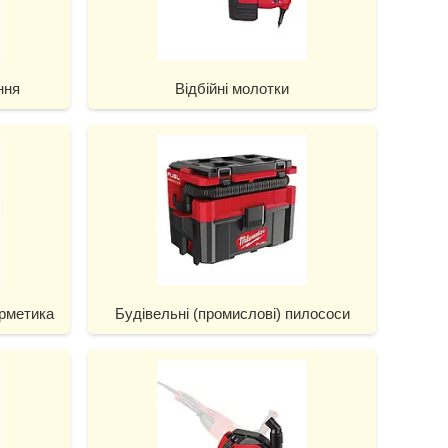
ння
Відбійні молотки
ерметика
Будівельні (промислові) пилососи