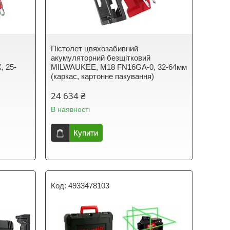
Пістолет цвяхозабивний
акумуляторний безщітковий
 25-
MILWAUKEE, M18 FN16GA-0, 32-64мм
(каркас, картонне пакування)
24 634 ₴
В наявності
Купити
4933478103