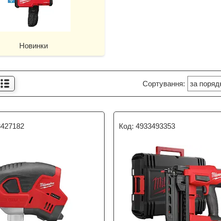
Новинки
3427182
4933493353