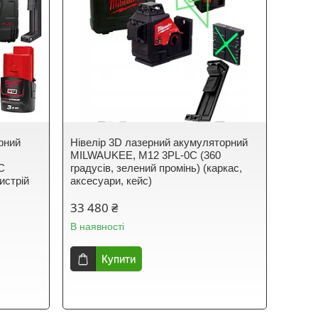
ерний
Нівелір 3D лазерний акумуляторний
MILWAUKEE, M12 3PL-0C (360
C
градусів, зелений промінь) (каркас,
истрій
аксесуари, кейс)
33 480 ₴
В наявності
Купити