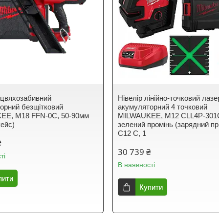
 цвяхозабивний
Нівелір лінійно-точковий лаз
орний безщітковий
акумуляторний 4 точковий
EE, M18 FFN-0C, 50-90мм
MILWAUKEE, M12 CLL4P-301
кейс)
зелений промінь (зарядний пр
С12 С, 1
₴
30 739 ₴
ті
В наявності
пити
Купити