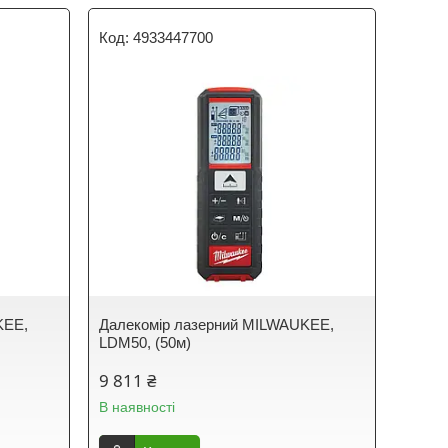
4933447700
KEE,
Далекомір лазерний MILWAUKEE,
LDM50, (50м)
9 811 ₴
В наявності