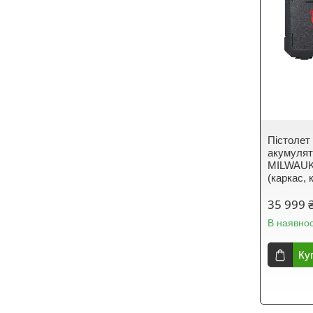
Пістолет
акумулят
MILWAUK
(каркас, 
35 999 
В наявнос
Ку