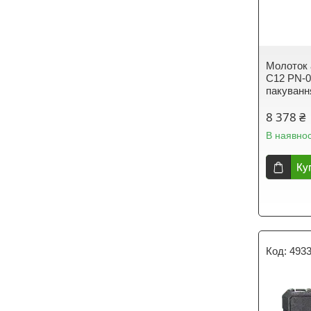
Молоток
C12 PN-0
пакуванн
8 378 ₴
В наявнос
Ку
493