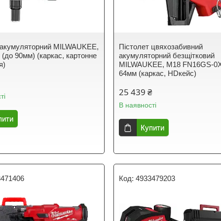
 акумуляторний MILWAUKEE,
Пістолет цвяхозабивний
 (до 90мм) (каркас, картонне
акумуляторний безщітковий
я)
MILWAUKEE, M18 FN16GS-0X,
64мм (каркас, HDкейс)
25 439 ₴
ті
В наявності
пити
Купити
3471406
4933479203