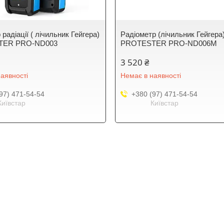
радіації ( лічильник Гейгера)
Радіометр (лічильник Гейгера
TER PRO-ND003
PROTESTER PRO-ND006M
3 520 ₴
аявності
Немає в наявності
97) 471-54-54
+380 (97) 471-54-54
Київстар
Київстар