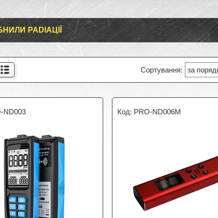
БНИЛИ PADIAЦІЇ
-ND003
PRO-ND006M