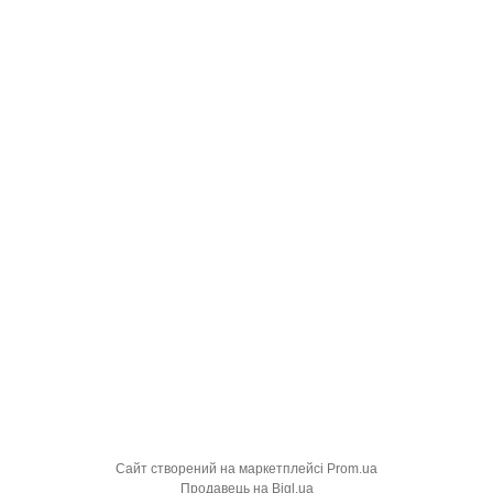
Сайт створений на маркетплейсі
Prom.ua
Продавець на Bigl.ua